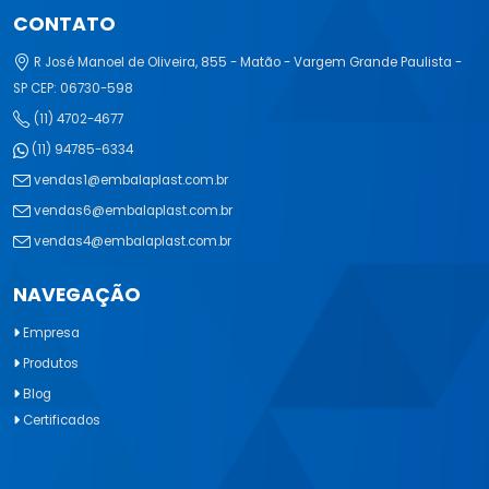
CONTATO
R José Manoel de Oliveira, 855 - Matão - Vargem Grande Paulista -
SP CEP: 06730-598
(11) 4702-4677
(11) 94785-6334
vendas1@embalaplast.com.br
vendas6@embalaplast.com.br
vendas4@embalaplast.com.br
NAVEGAÇÃO
Empresa
Produtos
Blog
Certificados