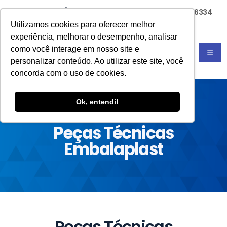
(11) 94785-6334
(11) 4702-4677
Utilizamos cookies para oferecer melhor
experiência, melhorar o desempenho, analisar
como você interage em nosso site e
personalizar conteúdo. Ao utilizar este site, você
concorda com o uso de cookies.
Ok, entendi!
HOME
PEÇAS TÉCNICAS EMBALAPLAST
Peças Técnicas
Embalaplast
Peças Técnicas