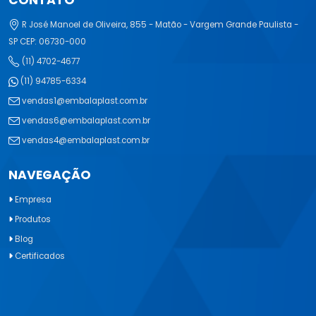
CONTATO
R José Manoel de Oliveira, 855 - Matão - Vargem Grande Paulista -
SP CEP: 06730-000
(11) 4702-4677
(11) 94785-6334
vendas1@embalaplast.com.br
vendas6@embalaplast.com.br
vendas4@embalaplast.com.br
NAVEGAÇÃO
Empresa
Produtos
Blog
Certificados