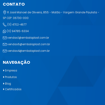
CONTATO
R José Manoel de Oliveira, 855 - Matão - Vargem Grande Paulista -
SP CEP: 06730-000
(11) 4702-4677
(11) 94785-6334
vendas1@embalaplast.com.br
vendas6@embalaplast.com.br
vendas4@embalaplast.com.br
NAVEGAÇÃO
Empresa
Produtos
Blog
Certificados