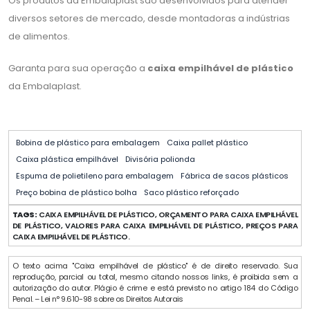
Os produtos da Embalaplast são desenvolvidos para atender
diversos setores de mercado, desde montadoras a indústrias
de alimentos.
Garanta para sua operação a
caixa empilhável de plástico
da Embalaplast.
Bobina de plástico para embalagem
Caixa pallet plástico
Caixa plástica empilhável
Divisória polionda
Espuma de polietileno para embalagem
Fábrica de sacos plásticos
Preço bobina de plástico bolha
Saco plástico reforçado
TAGS:
CAIXA EMPILHÁVEL DE PLÁSTICO, ORÇAMENTO PARA CAIXA EMPILHÁVEL
DE PLÁSTICO, VALORES PARA CAIXA EMPILHÁVEL DE PLÁSTICO, PREÇOS PARA
CAIXA EMPILHÁVEL DE PLÁSTICO.
O texto acima "Caixa empilhável de plástico" é de direito reservado. Sua
reprodução, parcial ou total, mesmo citando nossos links, é proibida sem a
autorização do autor. Plágio é crime e está previsto no artigo 184 do Código
Penal. – Lei n° 9.610-98 sobre os Direitos Autorais