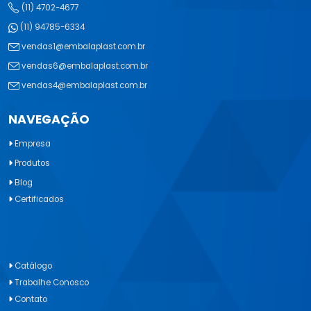
(11) 4702-4677
(11) 94785-6334
vendas1@embalaplast.com.br
vendas6@embalaplast.com.br
vendas4@embalaplast.com.br
NAVEGAÇÃO
Empresa
Produtos
Blog
Certificados
Catálogo
Trabalhe Conosco
Contato